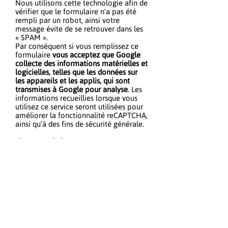
Nous utilisons cette technologie afin de
vérifier que le formulaire n'a pas été
rempli par un robot, ainsi votre
message évite de se retrouver dans les
« SPAM ».
Par conséquent si vous remplissez ce
formulaire
vous acceptez que Google
collecte des informations matérielles et
logicielles, telles que les données sur
les appareils et les applis, qui sont
transmises à Google pour analyse
. Les
informations recueillies lorsque vous
utilisez ce service seront utilisées pour
améliorer la fonctionnalité reCAPTCHA,
ainsi qu’à des fins de sécurité générale.
Si vous souhaitez nous contacter sans
utiliser le formulaire ci-dessous, vous
pouvez nous envoyer un e-mail à
contact@leveloplus.com
levélo+
Les modèles de vélo
Abonnements
Grille tarifaire