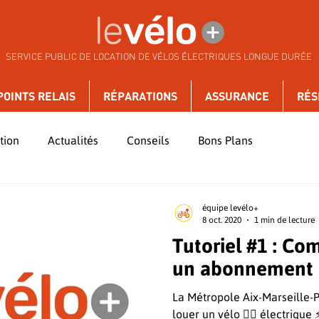
SERVICE PUBLIC DE LOCATION DE VÉLOS ÉLECTRIQUES LONGUE DURÉE
POINTS RELAIS
RÉPARATIONS
ASSURANCE
RÉS
tion
Actualités
Conseils
Bons Plans
équipe levélo+
8 oct. 2020
1 min de lecture
Tutoriel #1 : Co
un abonnement 
La Métropole Aix-Marseille-
louer un vélo 🚴‍♂️ électrique