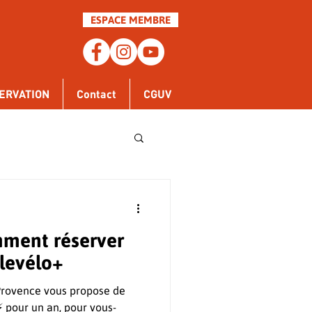
ESPACE MEMBRE
ERVATION
Contact
CGUV
mment réserver
levélo+
Provence vous propose de
 ⚡ pour un an, pour vous-